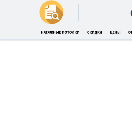
НАТЯЖНЫЕ ПОТОЛКИ
СКИДКИ
ЦЕНЫ
О
Купи глянцевый потолок в
Попасная со скидкой 10%
Спешите! До конца акции:
20
26
0
:
:
часов
минут
сек