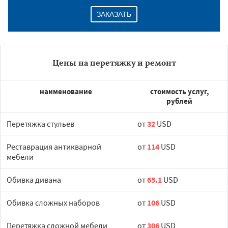
ЗАКАЗАТЬ
Цены на перетяжку и ремонт
наименование
стоимость услуг,
рублей
Перетяжка стульев
от
32
USD
Реставрация антикварной
от
114
USD
мебели
Обивка дивана
от
65.1
USD
Обивка сложных наборов
от
106
USD
Перетяжка сложной мебели
от
306
USD