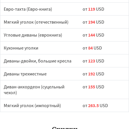
Евро-тахта (Евро-книга)
от
119
USD
Мягкий уголок (отечественный)
от
194
USD
Угловые диваны (еврокнига)
от
144
USD
Кухонные уголки
от
84
USD
Диваны-двойки, большие кресла
от
123
USD
Диваны трехместные
от
192
USD
Диван-аккордеон (суцельный
от
155
USD
чехол)
Мягкий уголок (импортный)
от
263.5
USD