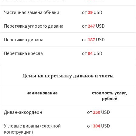
Частичная замена обивки
от
29
USD
Перетяжка углового дивана
от
247
USD
Перетяжка дивана
от
187
USD
Перетяжка кресла
от
94
USD
Цены на перетяжку диванов и тахты
наименование
стоимость услуг,
рублей
Диван-аккордеон
от
150
USD
Угловые диваны (сложной
от
304
USD
конструкции)