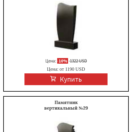
Цена:
-
10%
1322 USD
Цена: от
1190
USD
Купить
Памятник
вертикальный №29