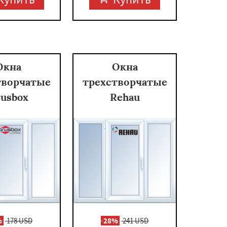
Окна
Окна
творчатые
трехстворчатые
rusbox
Rehau
%
178 USD
-
28%
241 USD