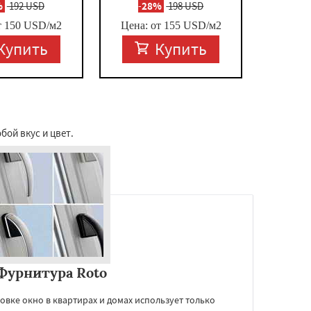
%
192 USD
-
28%
198 USD
т
150
USD/м2
Цена: от
155
USD/м2
Купить
Купить
бой вкус и цвет.
Фурнитура Roto
вке окно в квартирах и домах использует только