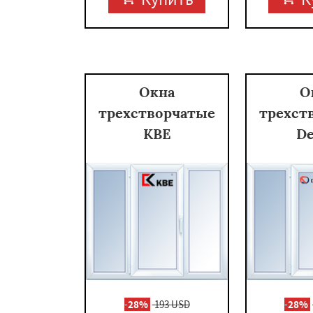
Окна
О
трехстворчатые
трехст
KBE
De
-
28%
193 USD
-
28%