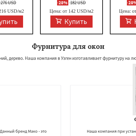
276 USD
-
28%
182 USD
-
28
216
USD/м2
Цена: от
142
USD/м2
Цена: о
упить
Купить
Фурнитура для окон
ий, дерево. Наша компания в Узген изготавливает фурнитуру на лю
Данный бренд Мако - это
Наша компания при устано