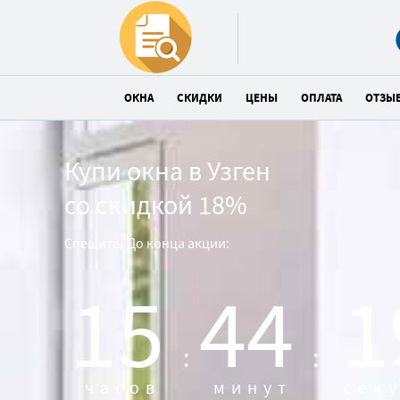
ОКНА
СКИДКИ
ЦЕНЫ
ОПЛАТА
ОТЗЫ
Купи окна в Узген
со скидкой 18%
Спешите! До конца акции:
15
44
1
:
:
часов
минут
сек