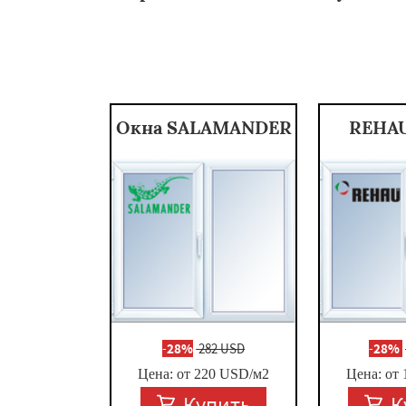
Окна SALAMANDER
REHAU
-
28%
282 USD
-
28%
Цена: от
220
USD/м2
Цена: от
Купить
К