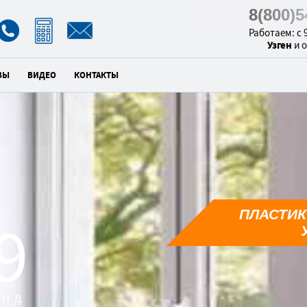
8(800)
Работаем: с 9
Узген
и 
ВЫ
ВИДЕО
КОНТАКТЫ
ПЛАСТИК
8
унд