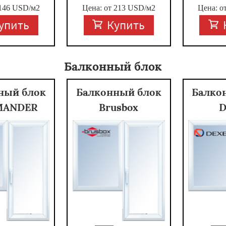
146
USD/м2
Цена: от
213
USD/м2
Цена: о
упить
Купить
Балконный блок
ный блок
Балконный блок
Балко
MANDER
Brusbox
D