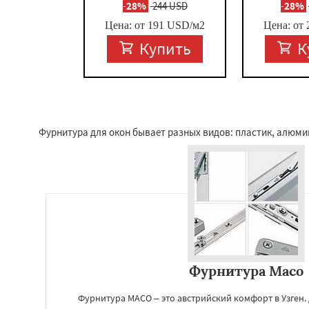
-
28%
244 USD
-
28%
Цена: от
191
USD/м2
Цена: от
Купить
К
Фурнитура для окон бывает разных видов: пластик, алюмин
Фурнитура Maco
Фурнитура MACO – это австрийский комфорт в Узген. 