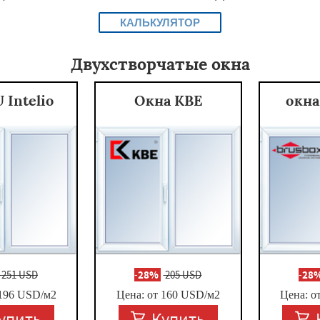
КАЛЬКУЛЯТОР
Двухстворчатые окна
 Intelio
Окна KBE
окна
×
251 USD
-
28%
205 USD
-
28
196
USD/м2
Цена: от
160
USD/м2
Цена: о
Даю согласие на обработку персональных данных
упить
Купить