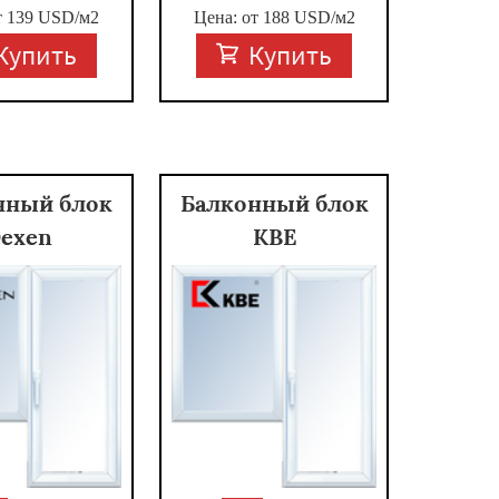
т
139
USD/м2
Цена: от
188
USD/м2
Купить
Купить
нный блок
Балконный блок
exen
KBE