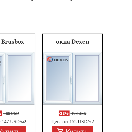
 Brusbox
окна Dexen
%
188 USD
-
28%
198 USD
т
147
USD/м2
Цена: от
155
USD/м2
Купить
Купить