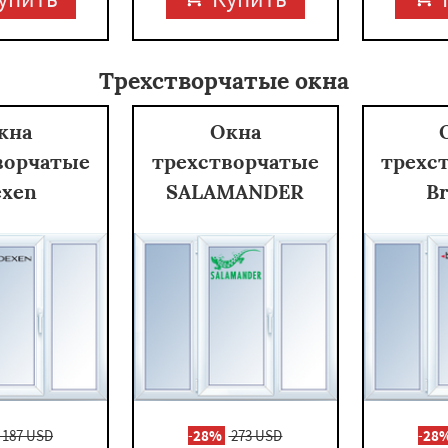
Трехстворчатые окна
кна
Окна
ворчатые
трехстворчатые
трехс
xen
SALAMANDER
B
187 USD
-
28%
273 USD
-
28