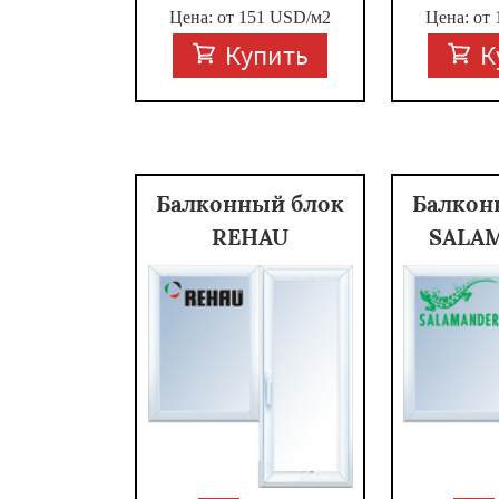
Цена: от
151
USD/м2
Цена: от
Купить
К
Балконный блок
Балкон
REHAU
SALA