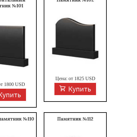
тник №101
Цена: от
1825
USD
от
1800
USD
Купить
Купить
памятник №110
Памятник №112