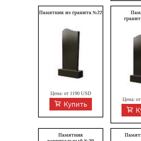
Памятник из гранита №22
Пам
грани
Цена: от
1190
USD
Цена: о
Купить
К
Памятник
Памят
вертикальный №29