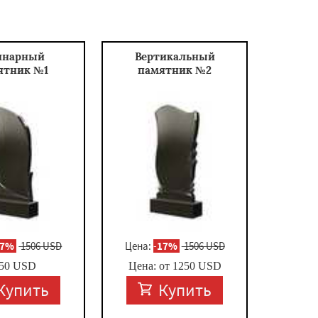
инарный
Вертикальный
ятник №1
памятник №2
17%
1506 USD
Цена:
-
17%
1506 USD
50
USD
Цена: от
1250
USD
Купить
Купить