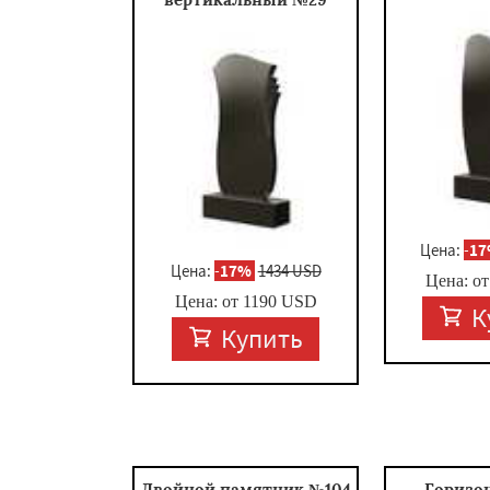
Цена:
-
1
Цена:
-
17%
1434 USD
Цена: о
Цена: от
1190
USD
К
Купить
Двойной памятник №104
Горизо