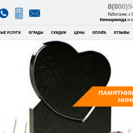
8(800)
Работаем: с 9
Ниноцминда
и 
НЫЕ УСЛУГИ
ОГРАДЫ
СКИДКИ
ЦЕНЫ
ОПЛАТА
ОТЗЫВЫ
к
ПАМЯТНИК
1
НИН
унд