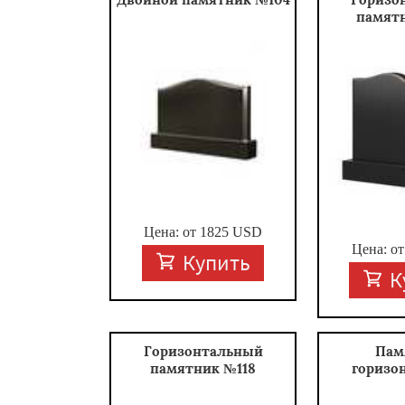
памят
Цена: от
1825
USD
Цена: о
Купить
К
Горизонтальный
Пам
памятник №118
горизо