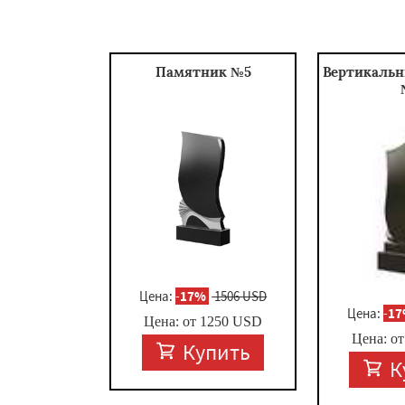
Памятник №5
Вертикаль
Цена:
-
17%
1506 USD
Цена:
-
1
Цена: от
1250
USD
Цена: о
Купить
К