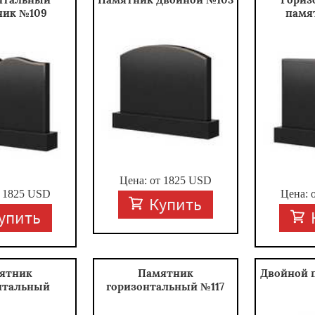
ник №109
памя
Цена: от
1825
USD
т
1825
USD
Цена: 
Купить
упить
ятник
Памятник
Двойной 
нтальный
горизонтальный №117