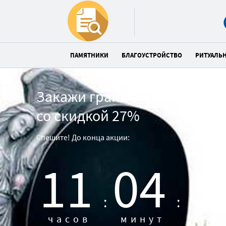
ПАМЯТНИКИ
БЛАГОУСТРОЙСТВО
РИТУАЛЬ
Закажи гранитный памятни
со скидкой 27%
Спешите! До конца акции:
11
04
5
:
:
часов
минут
сек