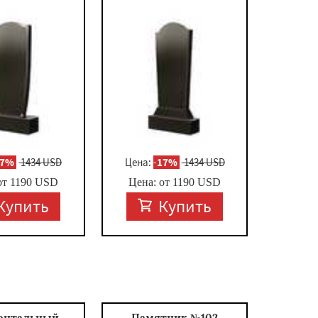
17%
1434 USD
Цена:
-
17%
1434 USD
от
1190
USD
Цена: от
1190
USD
Купить
Купить
онтальный
Памятник №102