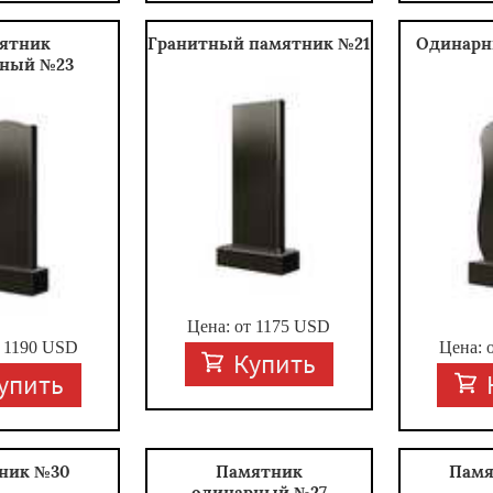
ятник
Гранитный памятник №21
Одинарн
тный №23
Цена: от
1175
USD
т
1190
USD
Цена: 
Купить
упить
ник №30
Памятник
Памя
одинарный №27