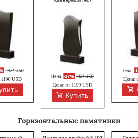
7%
1434 USD
Цена:
-
Цена:
-
17%
1434 USD
т
1190
USD
Цена: 
Цена: от
1190
USD
упить
Купить
Горизонтальные памятники
нтальный
Памятник двойной №103
Гориз