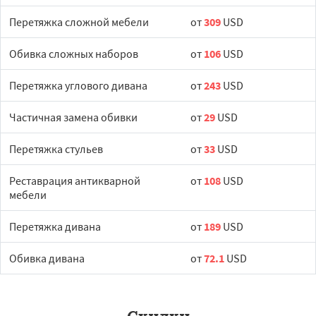
Перетяжка сложной мебели
от
309
USD
Обивка сложных наборов
от
106
USD
Перетяжка углового дивана
от
243
USD
Частичная замена обивки
от
29
USD
Перетяжка стульев
от
33
USD
Реставрация антикварной
от
108
USD
мебели
Перетяжка дивана
от
189
USD
Обивка дивана
от
72.1
USD