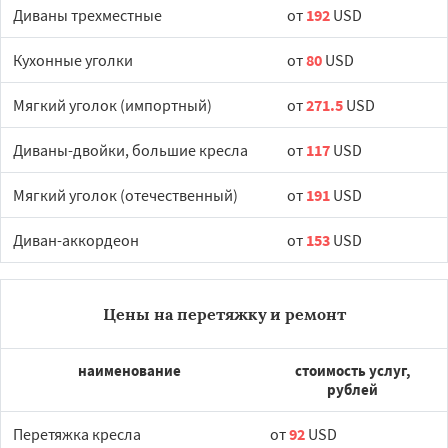
Диваны трехместные
от
192
USD
Кухонные уголки
от
80
USD
Мягкий уголок (импортный)
от
271.5
USD
Диваны-двойки, большие кресла
от
117
USD
Мягкий уголок (отечественный)
от
191
USD
Диван-аккордеон
от
153
USD
Цены на перетяжку и ремонт
наименование
стоимость услуг,
рублей
Перетяжка кресла
от
92
USD