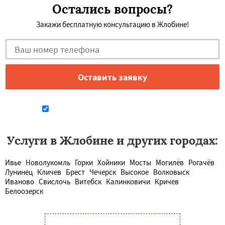
Остались вопросы?
Закажи бесплатную консультацию в Жлобине!
Даю согласие на обработку персональных данных
Услуги в Жлобине и других городах:
Ивье
Новолукомль
Горки
Хойники
Мосты
Могилёв
Рогачёв
Лунинец
Кличев
Брест
Чечерск
Высокое
Волковыск
Иваново
Свислочь
Витебск
Калинковичи
Кричев
Белоозерск