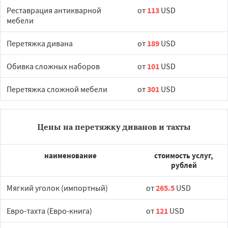
Реставрация антикварной
от
113
USD
мебели
Перетяжка дивана
от
189
USD
Обивка сложных наборов
от
101
USD
Перетяжка сложной мебели
от
301
USD
Цены на перетяжку диванов и тахты
наименование
стоимость услуг,
рублей
Мягкий уголок (импортный)
от
265.5
USD
Евро-тахта (Евро-книга)
от
121
USD