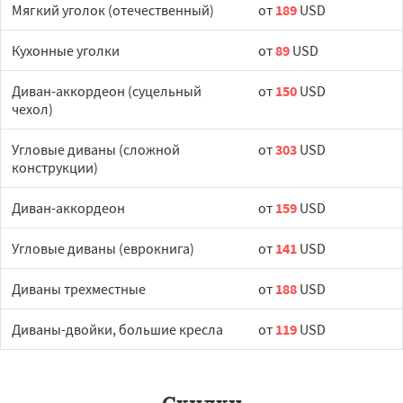
Мягкий уголок (отечественный)
от
189
USD
Кухонные уголки
от
89
USD
Диван-аккордеон (суцельный
от
150
USD
чехол)
Угловые диваны (сложной
от
303
USD
конструкции)
Диван-аккордеон
от
159
USD
Угловые диваны (еврокнига)
от
141
USD
Диваны трехместные
от
188
USD
Диваны-двойки, большие кресла
от
119
USD