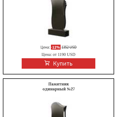
Цена:
-
12%
1352 USD
Цена: от
1190
USD
Купить
Памятник
одинарный №27