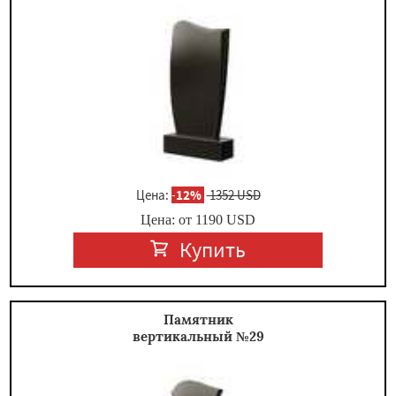
Цена:
-
12%
1352 USD
Цена: от
1190
USD
Купить
Памятник
вертикальный №29