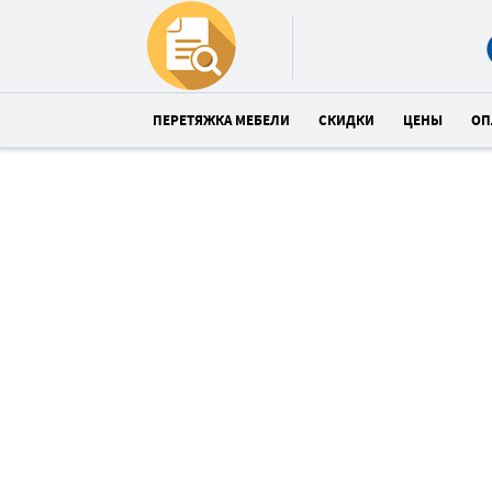
ПЕРЕТЯЖКА МЕБЕЛИ
СКИДКИ
ЦЕНЫ
ОП
Перетяжка дивана
со скидкой 28%
Спешите! До конца акции:
04
43
3
:
:
часов
минут
сек